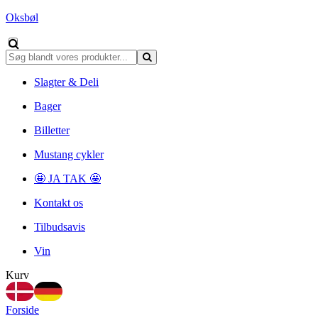
Oksbøl
Slagter & Deli
Bager
Billetter
Mustang cykler
🤩 JA TAK 🤩
Kontakt os
Tilbudsavis
Vin
Kurv
Forside