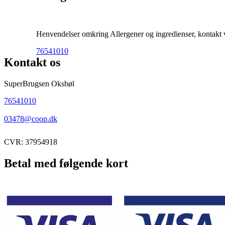
Henvendelser omkring Allergener og ingredienser, kontakt ve
76541010
Kontakt os
SuperBrugsen Oksbøl
76541010
03478@coop.dk
CVR: 37954918
Betal med følgende kort