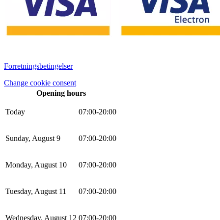
Forretningsbetingelser
Change cookie consent
Opening hours
Today
0
7
:
0
0
-
20
:
0
0
Sunday, August 9
0
7
:
0
0
-
20
:
0
0
Monday, August 10
0
7
:
0
0
-
20
:
0
0
Tuesday, August 11
0
7
:
0
0
-
20
:
0
0
Wednesday, August 12
0
7
:
0
0
-
20
:
0
0