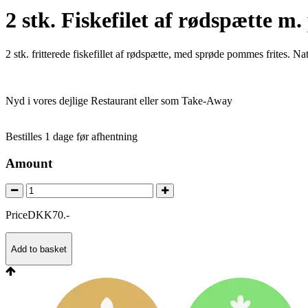
2 stk. Fiskefilet af rødspætte 
2 stk. fritterede fiskefillet af rødspætte, med sprøde pommes frites. N
Nyd i vores dejlige Restaurant eller som Take-Away
Bestilles 1 dage før afhentning
Amount
Price
DKK
70
.
-
Add to basket