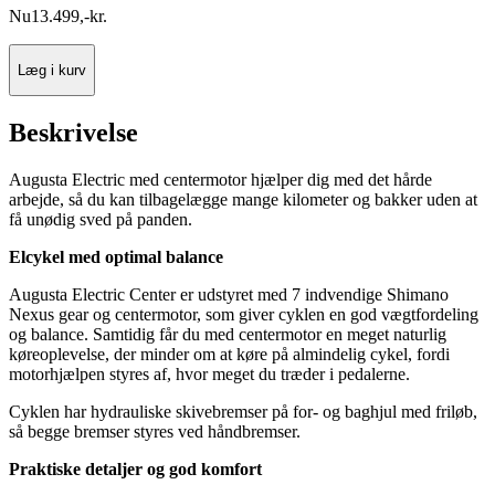
Nu
13.499
,
-
kr.
Læg i kurv
Beskrivelse
Augusta Electric med centermotor hjælper dig med det hårde
arbejde, så du kan tilbagelægge mange kilometer og bakker uden at
få unødig sved på panden.
Elcykel med optimal balance
Augusta Electric Center er udstyret med 7 indvendige Shimano
Nexus gear og centermotor, som giver cyklen en god vægtfordeling
og balance. Samtidig får du med centermotor en meget naturlig
køreoplevelse, der minder om at køre på almindelig cykel, fordi
motorhjælpen styres af, hvor meget du træder i pedalerne.
Cyklen har hydrauliske skivebremser på for- og baghjul med friløb,
så begge bremser styres ved håndbremser.
Praktiske detaljer og god komfort