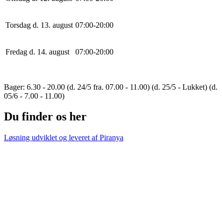
Torsdag d. 13. august
0
7
:
0
0
-
20
:
0
0
Fredag d. 14. august
0
7
:
0
0
-
20
:
0
0
Bager: 6.30 - 20.00 (d. 24/5 fra. 07.00 - 11.00) (d. 25/5 - Lukket) (d.
05/6 - 7.00 - 11.00)
Du finder os her
Løsning udviklet og leveret af
Piranya