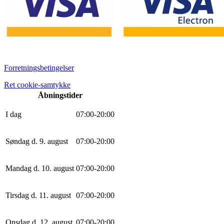
Forretningsbetingelser
Ret cookie-samtykke
Åbningstider
I dag
0
7
:
0
0
-
20
:
0
0
Søndag d. 9. august
0
7
:
0
0
-
20
:
0
0
Mandag d. 10. august
0
7
:
0
0
-
20
:
0
0
Tirsdag d. 11. august
0
7
:
0
0
-
20
:
0
0
Onsdag d. 12. august
0
7
:
0
0
-
20
:
0
0