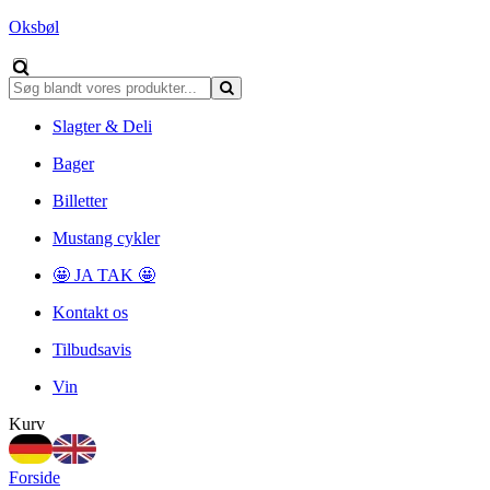
Oksbøl
Slagter & Deli
Bager
Billetter
Mustang cykler
🤩 JA TAK 🤩
Kontakt os
Tilbudsavis
Vin
Kurv
Forside