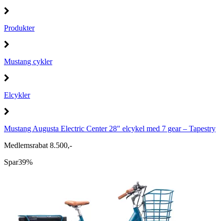
Produkter
Mustang cykler
Elcykler
Mustang Augusta Electric Center 28" elcykel med 7 gear – Tapestry
Medlemsrabat 8.500,-
Spar
39%