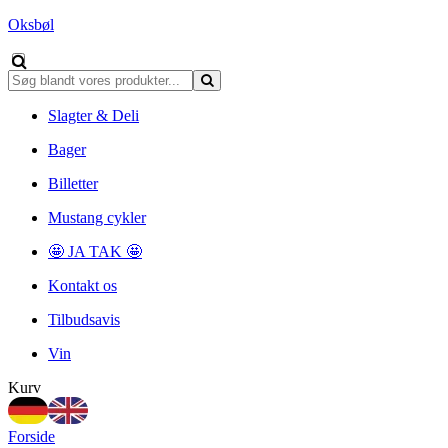
Oksbøl
Slagter & Deli
Bager
Billetter
Mustang cykler
🤩 JA TAK 🤩
Kontakt os
Tilbudsavis
Vin
Kurv
Forside