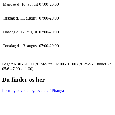
Mandag d. 10. august
0
7
:
0
0
-
20
:
0
0
Tirsdag d. 11. august
0
7
:
0
0
-
20
:
0
0
Onsdag d. 12. august
0
7
:
0
0
-
20
:
0
0
Torsdag d. 13. august
0
7
:
0
0
-
20
:
0
0
Bager: 6.30 - 20.00 (d. 24/5 fra. 07.00 - 11.00) (d. 25/5 - Lukket) (d.
05/6 - 7.00 - 11.00)
Du finder os her
Løsning udviklet og leveret af
Piranya