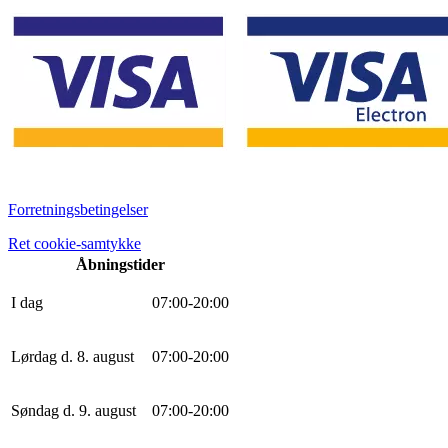
Forretningsbetingelser
Ret cookie-samtykke
Åbningstider
I dag
0
7
:
0
0
-
20
:
0
0
Lørdag d. 8. august
0
7
:
0
0
-
20
:
0
0
Søndag d. 9. august
0
7
:
0
0
-
20
:
0
0