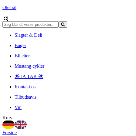
Oksbøl
Slagter & Deli
Bager
Billetter
Mustang cykler
🤩 JA TAK 🤩
Kontakt os
Tilbudsavis
Vin
Kurv
Forside