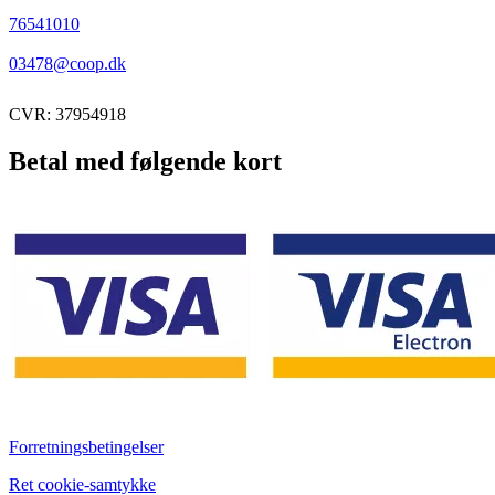
76541010
03478@coop.dk
CVR: 37954918
Betal med følgende kort
Forretningsbetingelser
Ret cookie-samtykke