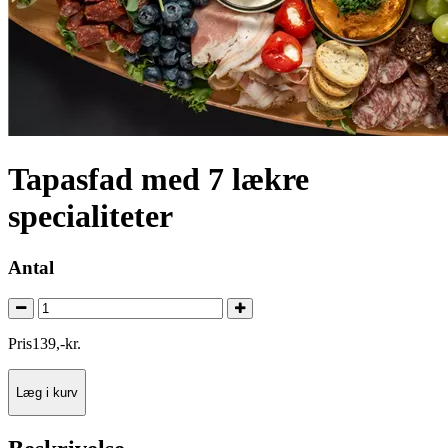
Tapasfad med 7 lækre
specialiteter
Antal
Pris
139
,
-
kr.
Læg i kurv