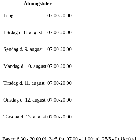
Åbningstider
I dag
0
7
:
0
0
-
20
:
0
0
Lørdag d. 8. august
0
7
:
0
0
-
20
:
0
0
Søndag d. 9. august
0
7
:
0
0
-
20
:
0
0
Mandag d. 10. august
0
7
:
0
0
-
20
:
0
0
Tirsdag d. 11. august
0
7
:
0
0
-
20
:
0
0
Onsdag d. 12. august
0
7
:
0
0
-
20
:
0
0
Torsdag d. 13. august
0
7
:
0
0
-
20
:
0
0
Bager: 6.30 - 20.00 (d. 24/5 fra. 07.00 - 11.00) (d. 25/5 - Lukket) (d.